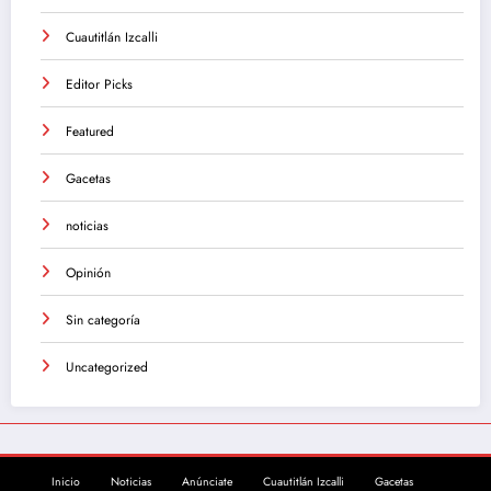
Cuautitlán Izcalli
Editor Picks
Featured
Gacetas
noticias
Opinión
Sin categoría
Uncategorized
Inicio
Noticias
Anúnciate
Cuautitlán Izcalli
Gacetas