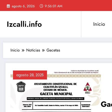
Saltar
agosto 6, 2026
9:56:02 AM
al
contenido
Izcalli.info
Inicio
Inicio
Noticias
Gacetas
agosto 28, 2025
Gac