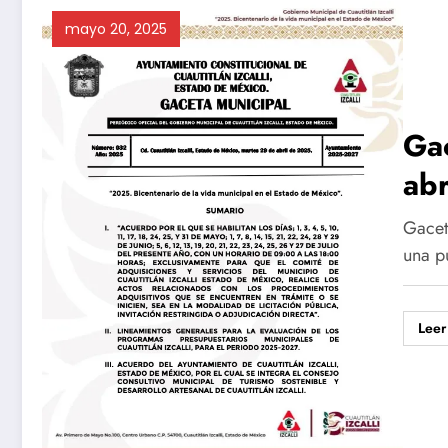
mayo 20, 2025
Gac
ab
Gacet
una p
Leer