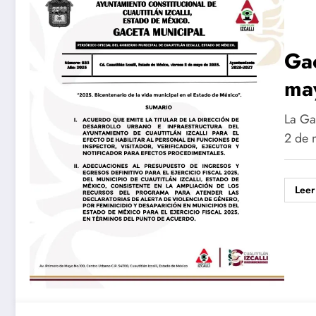
Gac
ma
La Gac
2 de 
Leer