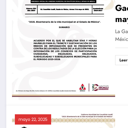
Gac
ma
La Gac
Méxic
Leer
mayo 22, 2025