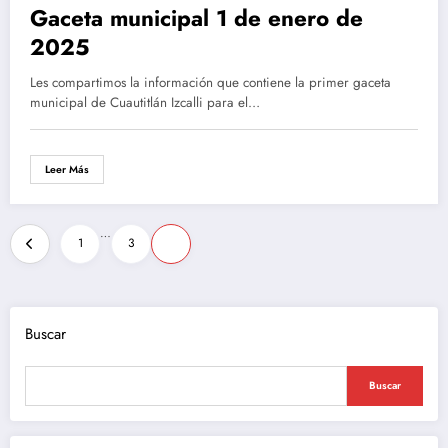
Gaceta municipal 1 de enero de
2025
Les compartimos la información que contiene la primer gaceta
municipal de Cuautitlán Izcalli para el…
Leer Más
Paginación
…
1
3
4
de
entradas
Buscar
Buscar