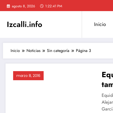
Saltar
agosto 8, 2026
1:22:42 PM
al
contenido
Izcalli.info
Inicio
Inicio
Noticias
Sin categoría
Página 3
Eq
marzo 8, 2016
tam
Equid
Aleja
Garcí