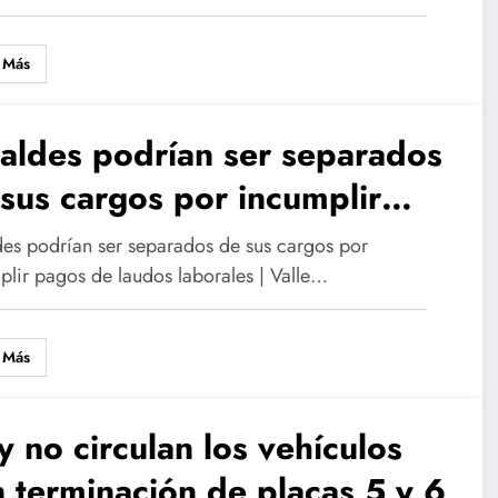
 Más
aldes podrían ser separados
sus cargos por incumplir
os de laudos laborales
des podrían ser separados de sus cargos por
plir pagos de laudos laborales | Valle…
 Más
 no circulan los vehículos
 terminación de placas 5 y 6