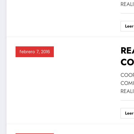
REAL
Leer
RE
febrero 7, 2016
CO
HU
COOR
COMU
REAL
Leer