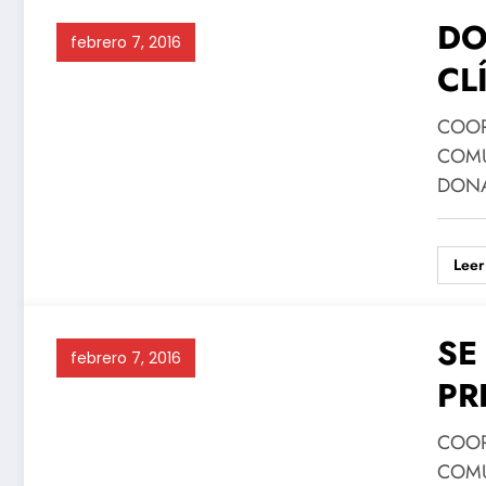
DO
febrero 7, 2016
CL
COOR
COMU
DONA
Leer
SE
febrero 7, 2016
PR
COOR
COMU