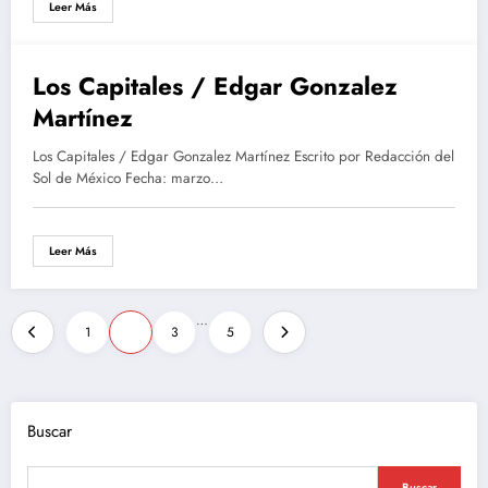
Leer Más
Los Capitales / Edgar Gonzalez
marzo 8, 2016
Martínez
Los Capitales / Edgar Gonzalez Martínez Escrito por Redacción del
Sol de México Fecha: marzo…
Leer Más
Paginación
…
1
2
3
5
de
entradas
Buscar
Buscar