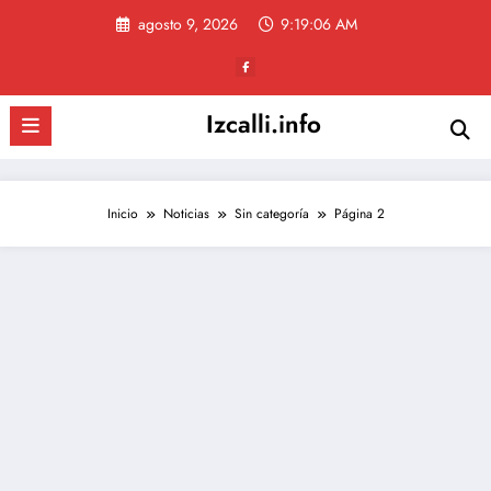
Saltar
agosto 9, 2026
9:19:06 AM
al
contenido
Izcalli.info
Inicio
Noticias
Sin categoría
Página 2