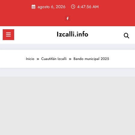
Saltar
agosto 6, 2026
4:47:57 AM
al
contenido
Izcalli.info
Inicio
Cuautitlán Izcalli
Bando municipal 2025