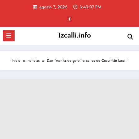
Saltar
agosto 7, 2026
3:43:08 PM
al
contenido
Izcalli.info
Inicio
noticias
Dan “manita de gato” a calles de Cuautitlán Izcalli