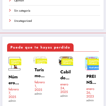
Opinión
Sin categoría
Uncategorized
Puede que te hayas perdido
N
CUAUTITLÁN
CUAUTITLÁN
CUAUTITLÁN
CUAUTITLÁN
IZCALLI
IZCALLI
IZCALLI
IZCALLI
FEATURED
FEATURED
FEATURED
Turis
Prese
Cabil
mo
PREI
ntan
do
en
NSC
febrero
la
Izcall
enero
enero
1,
Cuau
25,
RIPC
24,
segu
enero
i
2025
2023
2025
26,
titlán
IONE
admin
nda
202
admin
admin
2023
Izcall
S A
edici
admin
5 –
i