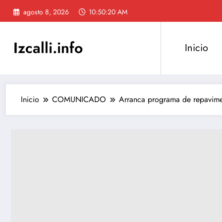
Saltar
agosto 8, 2026
10:50:21 AM
al
contenido
Izcalli.info
Inicio
Inicio
COMUNICADO
Arranca programa de repaviment