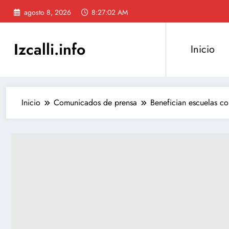
Saltar
agosto 8, 2026
8:27:03 AM
al
contenido
Izcalli.info
Inicio
Inicio
Comunicados de prensa
Benefician escuelas co