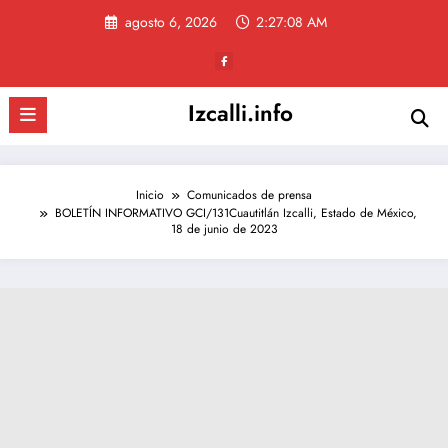
Saltar
agosto 6, 2026
2:27:09 AM
al
contenido
Izcalli.info
Inicio
Comunicados de prensa
BOLETÍN INFORMATIVO GCI/131Cuautitlán Izcalli, Estado de México,
18 de junio de 2023