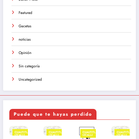
Featured
Gacetas
noticias
Opinión
Sin categoría
Uncategorized
Puede que te hayas perdido
AUTITLÁN
CUAUTITLÁN
CUAUTITLÁN
CUAUTITLÁN
CUAU
CALLI
IZCALLI
IZCALLI
IZCALLI
IZCA