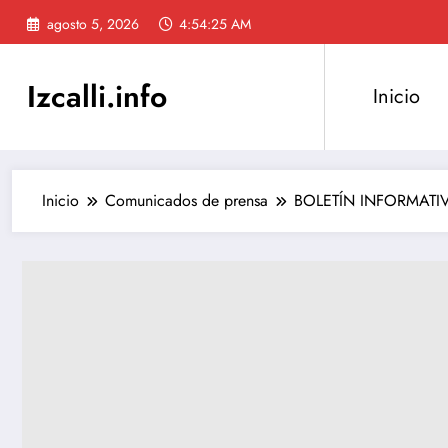
Saltar
agosto 5, 2026
4:54:26 AM
al
contenido
Izcalli.info
Inicio
Inicio
Comunicados de prensa
BOLETÍN INFORMATIVO 