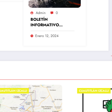
Admin
0
BOLETÍN
INFORMATIVO
GCI/019Cuautitlán
Izcalli, Estado de
Enero 12, 2024
México, 12 de enero
del 2024
N IZCALLI
CUAUTITLÁN IZCALLI