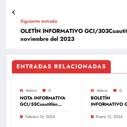
Siguiente entrada
OLETÍN INFORMATIVO GCI/303Cuautitlán
noviembre del 2023
ENTRADAS RELACIONADAS
Admin
0
Admin
0
NOTA INFORMATIVA
BOLETÍN
GCI/55Cuautitlán
INFORMATIVO G
Izcalli, Estado de
OPERAGUA/02
México, 16 de febrero
titlán Izcalli, Est
Febrero 16, 2024
Enero 12, 2024
del 2024
México, 12 de e