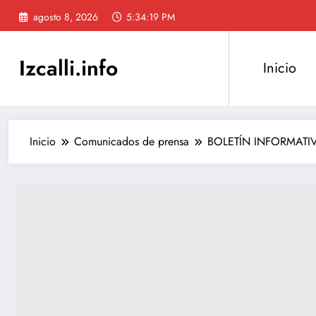
Saltar
agosto 8, 2026
5:34:19 PM
al
contenido
Izcalli.info
Inicio
Inicio
Comunicados de prensa
BOLETÍN INFORMATIVO 