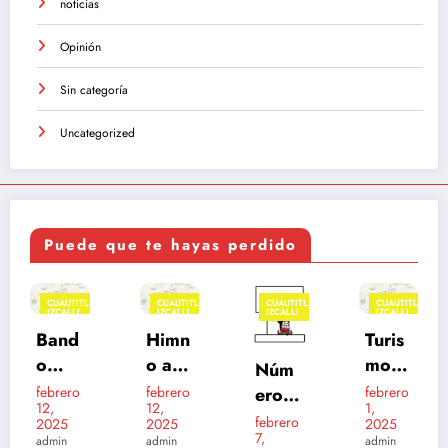
noticias
Opinión
Sin categoría
Uncategorized
Puede que te hayas perdido
ITLÁN
CUAUTITLÁN
CUAUTITLÁN
CUAUTITLÁN
CUAUTIT
I
IZCALLI
IZCALLI
IZCALLI
IZCALLI
FEATURE
Himn
Turis
Cabil
o a
mo
Núm
do
Cuau
en
eros
o
febrero
febrero
Izcall
enero
12,
1,
titlán
Cuau
24,
de
i
febrero
2025
2025
2025
Izcall
titlán
7,
emer
admin
admin