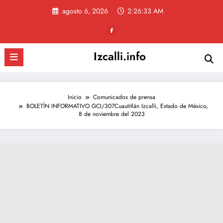
Saltar
agosto 6, 2026
2:26:34 AM
al
contenido
Izcalli.info
Inicio
Comunicados de prensa
BOLETÍN INFORMATIVO GCI/307Cuautitlán Izcalli, Estado de México,
8 de noviembre del 2023