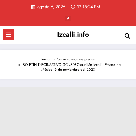
Saltar
agosto 6, 2026
12:15:25 PM
al
contenido
Izcalli.info
Inicio
Comunicados de prensa
BOLETÍN INFORMATIVO GCI/308Cuautitlán Izcalli, Estado de
México, 9 de noviembre del 2023