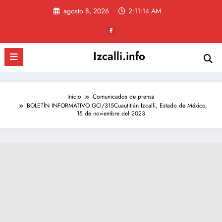
Saltar
agosto 8, 2026
2:11:14 AM
al
contenido
Izcalli.info
Inicio
Comunicados de prensa
BOLETÍN INFORMATIVO GCI/315Cuautitlán Izcalli, Estado de México,
15 de noviembre del 2023