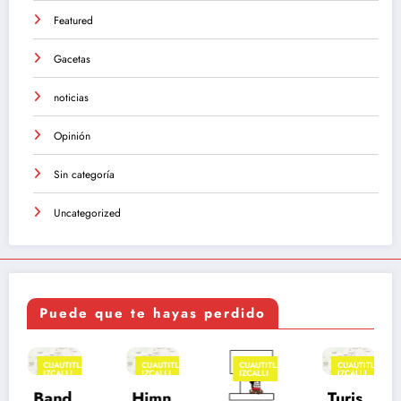
Featured
Gacetas
noticias
Opinión
Sin categoría
Uncategorized
Puede que te hayas perdido
CUAUTITLÁN
CUAUTITLÁN
CUAUTITLÁN
CUAUTITLÁN
IZCALLI
IZCALLI
IZCALLI
IZCALLI
Band
Himn
Turis