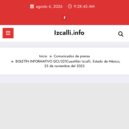
Saltar
agosto 6, 2026
9:28:46 AM
al
contenido
Izcalli.info
Inicio
Comunicados de prensa
BOLETÍN INFORMATIVO GCI/321Cuautitlán Izcalli, Estado de México,
23 de noviembre del 2023