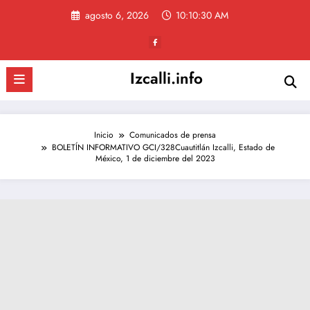
Saltar
agosto 6, 2026
10:10:31 AM
al
contenido
Izcalli.info
Inicio
Comunicados de prensa
BOLETÍN INFORMATIVO GCI/328Cuautitlán Izcalli, Estado de
México, 1 de diciembre del 2023