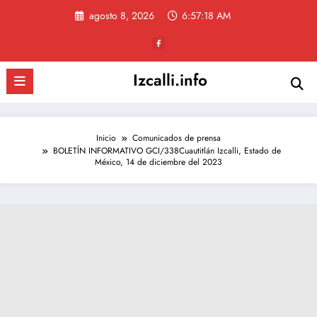
Saltar
agosto 8, 2026
6:57:18 AM
al
contenido
Izcalli.info
Inicio
Comunicados de prensa
BOLETÍN INFORMATIVO GCI/338Cuautitlán Izcalli, Estado de
México, 14 de diciembre del 2023