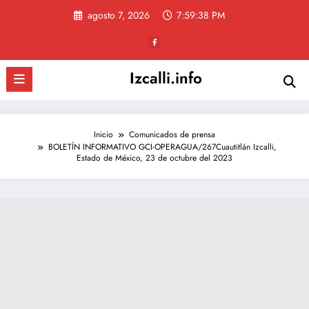
Saltar
agosto 7, 2026
7:59:39 PM
al
contenido
Izcalli.info
Inicio
Comunicados de prensa
BOLETÍN INFORMATIVO GCI-OPERAGUA/267Cuautitlán Izcalli,
Estado de México, 23 de octubre del 2023