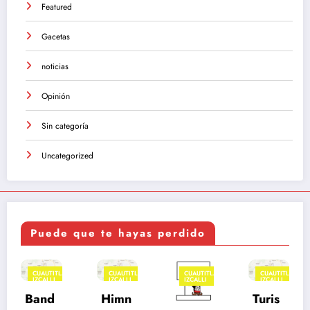
Featured
Gacetas
noticias
Opinión
Sin categoría
Uncategorized
Puede que te hayas perdido
CUAUTITLÁN
CUAUTITLÁN
CUAUTITLÁN
CUAUTITLÁN
IZCALLI
IZCALLI
IZCALLI
IZCALLI
Band
Himn
Turis