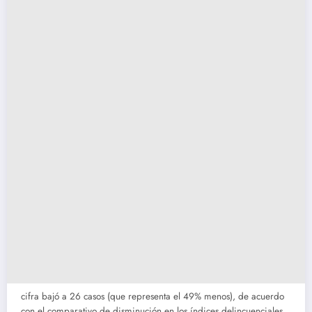
cifra bajó a 26 casos (que representa el 49% menos), de acuerdo
con el comparativo de disminución en los índices delincuenciales