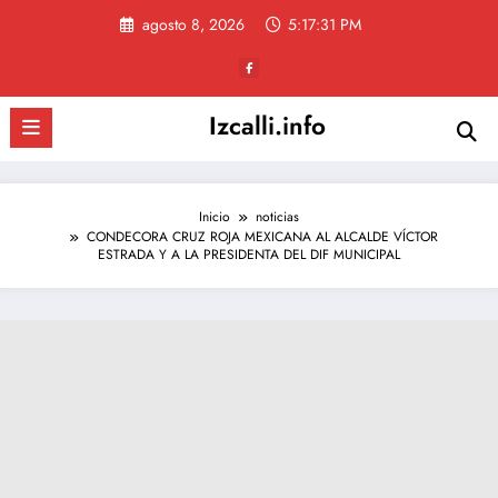
Saltar
agosto 8, 2026
5:17:32 PM
al
contenido
Izcalli.info
Inicio
noticias
CONDECORA CRUZ ROJA MEXICANA AL ALCALDE VÍCTOR
ESTRADA Y A LA PRESIDENTA DEL DIF MUNICIPAL