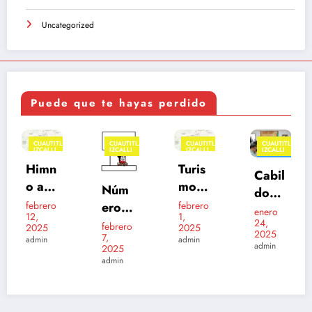
Uncategorized
Puede que te hayas perdido
N
CUAUTITLÁN
CUAUTITLÁN
CUAUTITLÁN
CUAUTITLÁN
IZCALLI
IZCALLI
IZCALLI
IZCALLI
FEATURED
FEATURED
Turis
Cabil
mo
PREI
Núm
do
en
NSC
eros
febrero
Izcall
enero
1,
Cuau
RIPC
24,
de
enero
i
febrero
2025
2025
26,
titlán
7,
IONE
emer
admin
202
admin
2023
2025
Izcall
S A
genci
admin
5 –
admin
i
JARD
a
2027
INES
DE