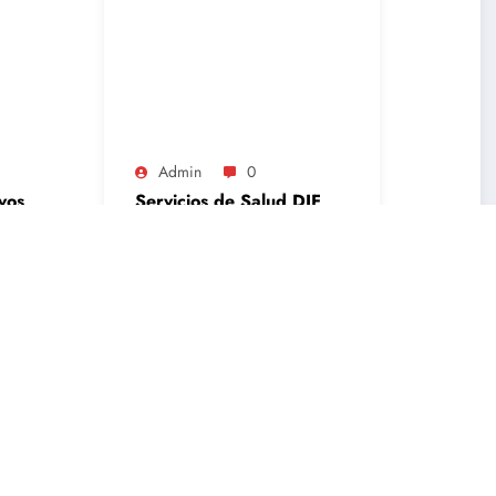
Admin
0
vos
Servicios de Salud DIF
Cuautitlán Izcalli 2026:
Clínicas y Módulos
Febrero 14, 2025