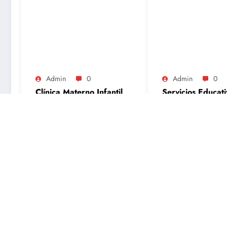
Admin
0
Admin
0
Clínica Materno Infantil
Servicios Educati
DIF Cuautitlán Izcalli:
Dirección, Teléfono,
Febrero 16, 2025
Servicios y Horarios
Julio 22, 2026
(Guía 2026)
Puede que te hayas perdido