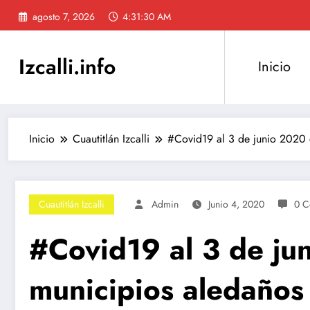
Saltar
agosto 7, 2026
4:31:31 AM
al
contenido
Izcalli.info
Inicio
Inicio
Cuautitlán Izcalli
#Covid19 al 3 de junio 2020 e
Cuautitlán Izcalli
Admin
Junio 4, 2020
0 C
#Covid19 al 3 de jun
municipios aledaños