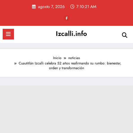
Saltar
agosto 7, 2026
7:10:22 AM
al
contenido
Izcalli.info
Inicio
noticias
Cuautitlán Izcalli celebra 52 años reafirmando su rumbo: bienestar,
orden y transformación