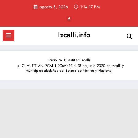
Saltar
agosto 8, 2026
1:14:17 PM
al
contenido
Izcalli.info
Inicio
Cuautitlán Izcalli
CUAUTITLÁN IZCALLI #Covid19 al 18 de junio 2020 en Izcalli y
municipios aledaños del Estado de México y Nacional