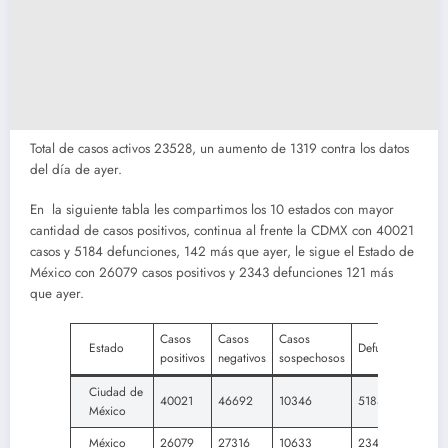
Total de casos activos 23528, un aumento de 1319 contra los datos
del día de ayer.
En la siguiente tabla les compartimos los 10 estados con mayor
cantidad de casos positivos, continua al frente la CDMX con 40021
casos y 5184 defunciones, 142 más que ayer, le sigue el Estado de
México con 26079 casos positivos y 2343 defunciones 121 más
que ayer.
Casos
Casos
Casos
Estado
Defunciones
positivos
negativos
sospechosos
Ciudad de
40021
46692
10346
5184
México
México
26079
27316
10633
2343