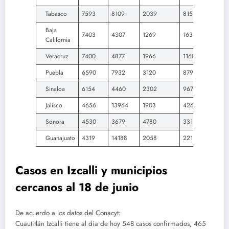
Tabasco
7593
8109
2039
815
Baja
7403
4307
1269
1638
California
Veracruz
7400
4877
1966
1160
Puebla
6590
7932
3120
879
Sinaloa
6154
4460
2302
967
Jalisco
4656
13964
1903
426
Sonora
4530
3679
4780
331
Guanajuato
4319
14188
2058
221
Casos en Izcalli y municipios
cercanos al 18 de junio
De acuerdo a los datos del Conacyt:
Cuautitlán Izcalli tiene al día de hoy 548 casos confirmados, 465