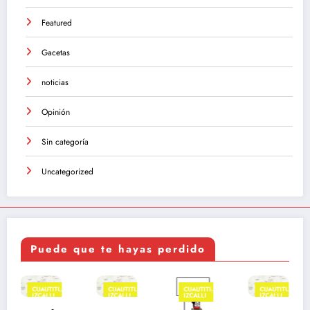
Featured
Gacetas
noticias
Opinión
Sin categoría
Uncategorized
Puede que te hayas perdido
LÁN
CUAUTITLÁN
CUAUTITLÁN
CUAUTITLÁN
CUAUTITLÁ
IZCALLI
IZCALLI
IZCALLI
IZCALLI
FEATURED