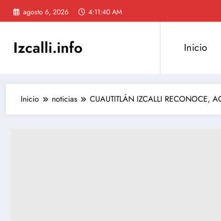
Saltar
agosto 6, 2026
4:11:42 AM
al
contenido
Izcalli.info
Inicio
Inicio
noticias
CUAUTITLÁN IZCALLI RECONOCE, A