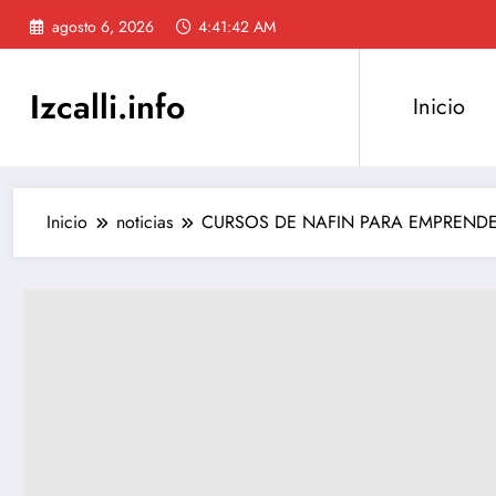
Saltar
agosto 6, 2026
4:41:43 AM
al
contenido
Izcalli.info
Inicio
Inicio
noticias
CURSOS DE NAFIN PARA EMPRENDED