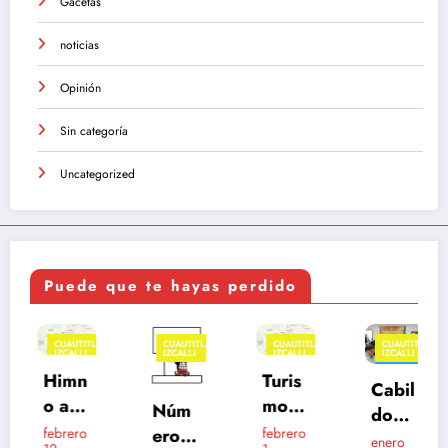
Gacetas
noticias
Opinión
Sin categoría
Uncategorized
Puede que te hayas perdido
CUAUTITLÁN
CUAUTITLÁN
CUAUTITLÁN
CUAUTITLÁN
IZCALLI
IZCALLI
IZCALLI
IZCALLI
FEATURED
Himn
Turis
Cabil
o a
mo
Núm
do
Cuau
en
eros
febrero
febrero
Izcall
enero