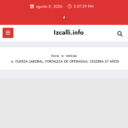
Saltar
agosto 8, 2026
5:07:30 PM
al
contenido
Izcalli.info
Inicio
noticias
FUERZA LABORAL, FORTALEZA DE OPERAGUA; CELEBRA 27 AÑOS