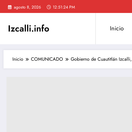
Saltar
agosto 8, 2026
12:51:25 PM
al
contenido
Izcalli.info
Inicio
Inicio
COMUNICADO
Gobierno de Cuautitlán Izcall