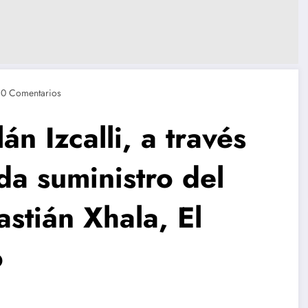
0 Comentarios
n Izcalli, a través
a suministro del
stián Xhala, El
o