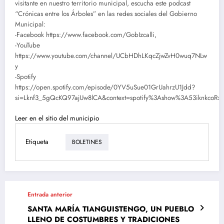
visitante en nuestro territorio municipal, escucha este podcast
“Crónicas entre los Árboles” en las redes sociales del Gobierno
Municipal:
-Facebook https://www.facebook.com/GobIzcalli,
-YouTube
https://www.youtube.com/channel/UCbHDhLKqcZjwZvH0wuq7NLw
y
-Spotify
https://open.spotify.com/episode/0YV5uSue01GrUahrzU1Jdd?
si=Lknf3_5gQcKQ97ajUw8lCA&context=spotify%3Ashow%3A53iknkcoR
Leer en el sitio del municipio
Etiqueta
BOLETINES
Entrada anterior
SANTA MARÍA TIANGUISTENGO, UN PUEBLO
LLENO DE COSTUMBRES Y TRADICIONES