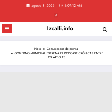
Saltar
agosto 8, 2026
4:09:12 AM
al
contenido
Izcalli.info
Inicio
Comunicados de prensa
GOBIERNO MUNICIPAL ESTRENA EL PODCAST CRÓNICAS ENTRE
LOS ÁRBOLES