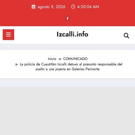
Saltar
agosto 5, 2026
4:20:05 AM
al
contenido
Izcalli.info
Inicio
COMUNICADO
La policía de Cuautitlán Izcalli detuvo al presunto responsable del
asalto a una joyería en Galerías Perinorte