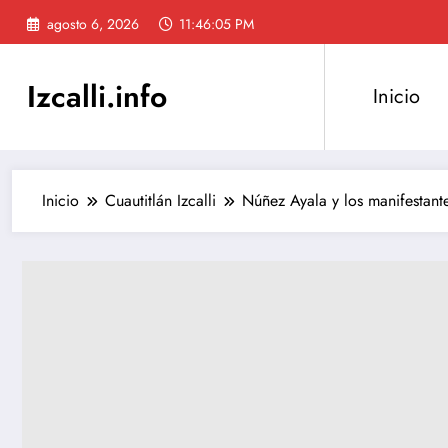
Saltar
agosto 6, 2026
11:46:06 PM
al
contenido
Izcalli.info
Inicio
Inicio
Cuautitlán Izcalli
Núñez Ayala y los manifes