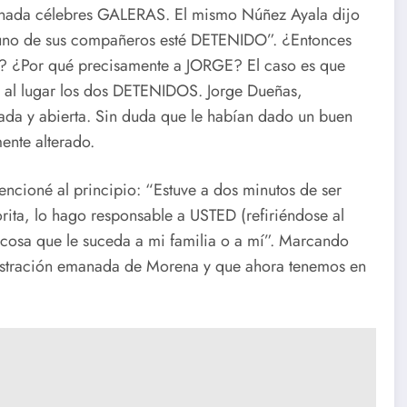
y nada célebres GALERAS. El mismo Núñez Ayala dijo
guno de sus compañeros esté DETENIDO”. ¿Entonces
AS? ¿Por qué precisamente a JORGE? El caso es que
n al lugar los dos DETENIDOS. Jorge Dueñas,
da y abierta. Sin duda que le habían dado un buen
mente alterado.
encioné al principio: “Estuve a dos minutos de ser
rita, lo hago responsable a USTED (refiriéndose al
r cosa que le suceda a mi familia o a mí”. Marcando
nistración emanada de Morena y que ahora tenemos en