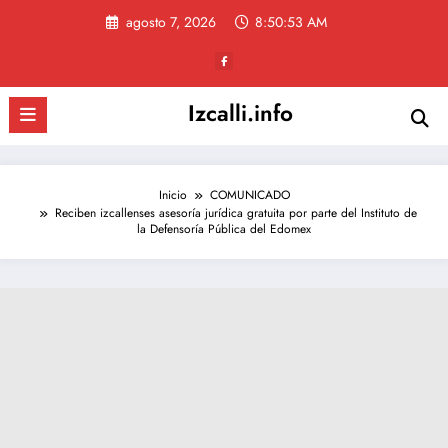
Saltar
agosto 7, 2026
8:50:54 AM
al
contenido
Izcalli.info
Inicio
COMUNICADO
Reciben izcallenses asesoría jurídica gratuita por parte del Instituto de
la Defensoría Pública del Edomex