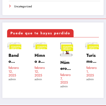
Uncategorized
Puede que te hayas perdido
TLÁN
CUAUTITLÁN
CUAUTITLÁN
CUAUTITLÁN
CUAUTITL
IZCALLI
IZCALLI
IZCALLI
IZCALLI
FEATURED
Himn
Turis
Cabil
o a
mo
Núm
do
Cuau
en
eros
febrero
febrero
Izcall
enero
12,
1,
titlán
Cuau
24,
de
i
febrero
2025
2025
2025
Izcall
titlán
7,
emer
admin
admin
202
admin
2025
i
Izcall
genci
5 –
admin
i
a
2027