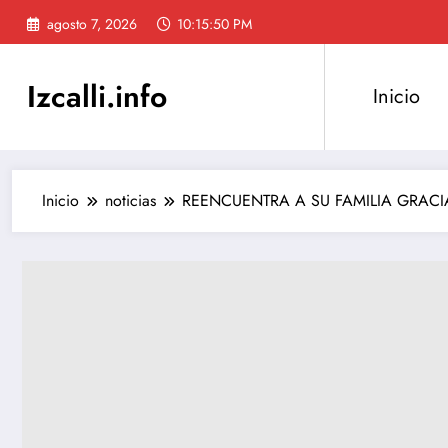
Saltar
agosto 7, 2026
10:15:51 PM
al
contenido
Izcalli.info
Inicio
Inicio
noticias
REENCUENTRA A SU FAMILIA GRACI