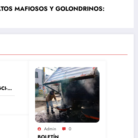
ATOS MAFIOSOS Y GOLONDRINOS:
CI-
0Cuau
ado de
nero
Admin
0
BOLETÍN