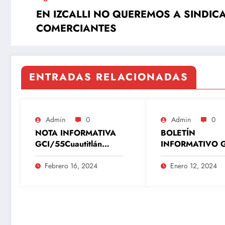
EN IZCALLI NO QUEREMOS A SINDIC
COMERCIANTES
ENTRADAS RELACIONADAS
Admin
0
Admin
0
NOTA INFORMATIVA
BOLETÍN
GCI/55Cuautitlán
INFORMATIVO G
Izcalli, Estado de
OPERAGUA/02
México, 16 de febrero
titlán Izcalli, Est
Febrero 16, 2024
Enero 12, 2024
del 2024
México, 12 de e
del 2024