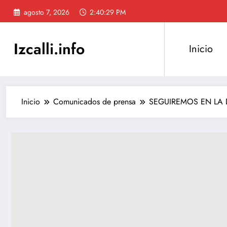
Saltar
agosto 7, 2026
2:40:30 PM
al
contenido
Izcalli.info
Inicio
Inicio
Comunicados de prensa
SEGUIREMOS EN LA 