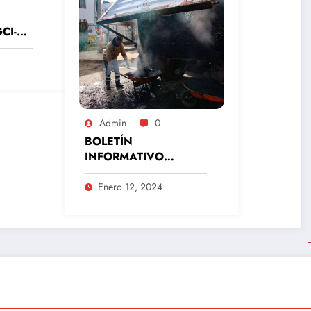
CI-
0Cuau
ado de
nero
Admin
0
BOLETÍN
INFORMATIVO
GCI/019Cuautitlán
Izcalli, Estado de
Enero 12, 2024
México, 12 de enero
del 2024