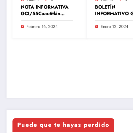
NOTA INFORMATIVA
BOLETÍN
GCI/55Cuautitlán
INFORMATIVO G
Izcalli, Estado de
OPERAGUA/02
México, 16 de febrero
titlán Izcalli, Est
Febrero 16, 2024
Enero 12, 2024
del 2024
México, 12 de e
del 2024
Puede que te hayas perdido