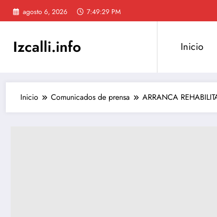
Saltar
agosto 6, 2026
7:49:29 PM
al
contenido
Izcalli.info
Inicio
Inicio
Comunicados de prensa
ARRANCA REHABILITA