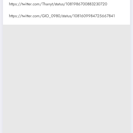
https://twitter.com/Thanyt/status/1081986700883230720
https://twitter.com/GIO_0980/status/1081609984725667841