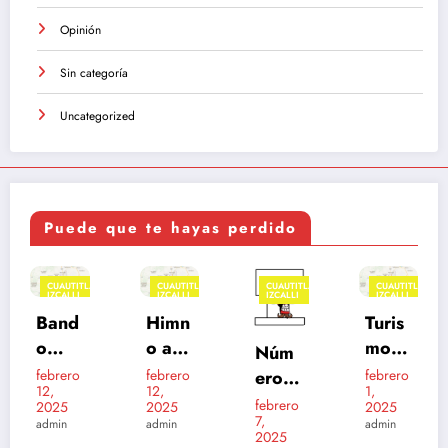
Opinión
Sin categoría
Uncategorized
Puede que te hayas perdido
UTITLÁN
CUAUTITLÁN
CUAUTITLÁN
CUAUTITLÁN
CUAUT
LLI
IZCALLI
IZCALLI
IZCALLI
IZCALL
FEATU
nd
Himn
Turis
Cabi
o a
mo
Núm
do
i
Cuau
en
ro
febrero
febrero
eros
Izcal
enero
12,
1,
al
titlán
Cuau
24,
de
i
febrero
5
2025
2025
2025
2
Izcall
titlán
7,
admin
admin
emer
202
admin
2025