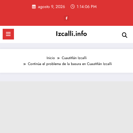
Saltar
agosto 9, 2026
1:14:07 PM
al
contenido
Izcalli.info
Inicio
Cuautitlán Izcalli
Continúa el problema de la basura en Cuautitlán Izcalli