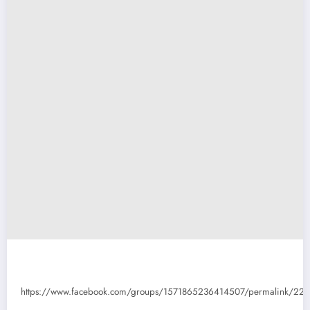
https://www.facebook.com/groups/1571865236414507/permalink/22