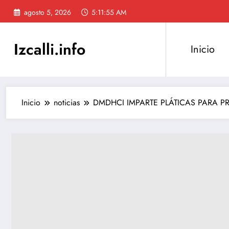
Saltar
agosto 5, 2026
5:11:56 AM
al
contenido
Izcalli.info
Inicio
Inicio
noticias
DMDHCI IMPARTE PLÁTICAS PARA 