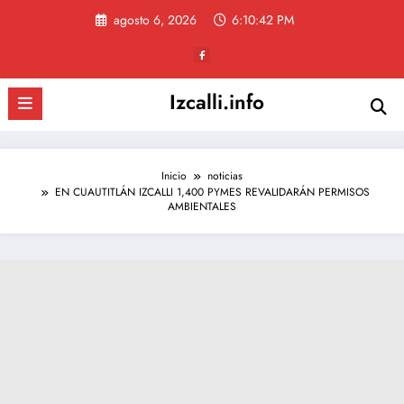
Saltar
agosto 6, 2026
6:10:43 PM
al
contenido
Izcalli.info
Inicio
noticias
EN CUAUTITLÁN IZCALLI 1,400 PYMES REVALIDARÁN PERMISOS
AMBIENTALES