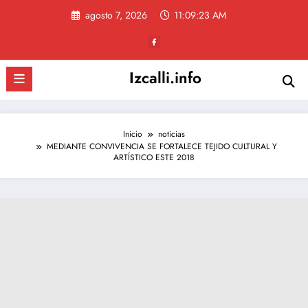
Saltar
agosto 7, 2026
11:09:24 AM
al
contenido
Izcalli.info
Inicio
noticias
MEDIANTE CONVIVENCIA SE FORTALECE TEJIDO CULTURAL Y
ARTÍSTICO ESTE 2018