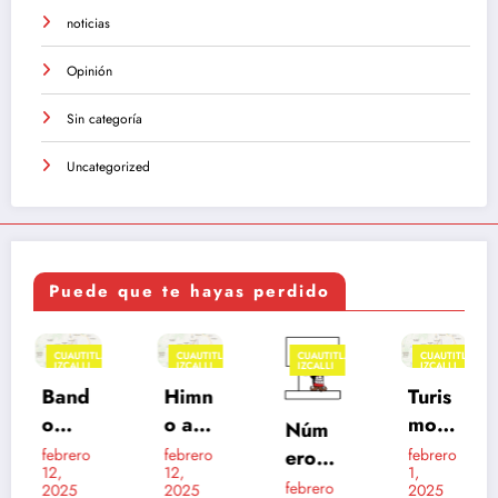
noticias
Opinión
Sin categoría
Uncategorized
Puede que te hayas perdido
CUAUTITLÁN
CUAUTITLÁN
CUAUTITLÁN
CUAUTITLÁN
IZCALLI
IZCALLI
IZCALLI
IZCALLI
Band
Himn
Turis
o
o a
mo
Núm
muni
Cuau
en
eros
febrero
febrero
febrero
12,
12,
1,
cipal
titlán
Cuau
de
febrero
2025
2025
2025