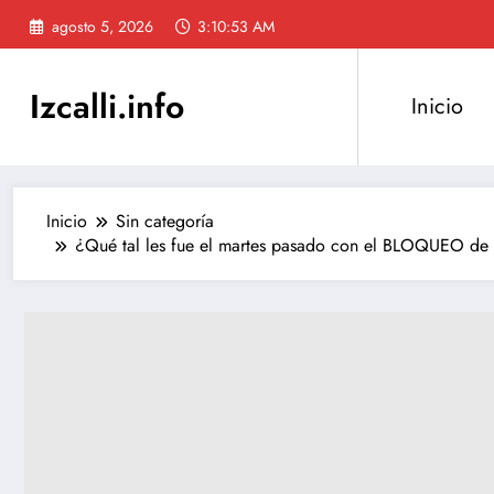
Saltar
agosto 5, 2026
3:10:54 AM
al
contenido
Izcalli.info
Inicio
Inicio
Sin categoría
¿Qué tal les fue el martes pasado con el BLOQUEO 