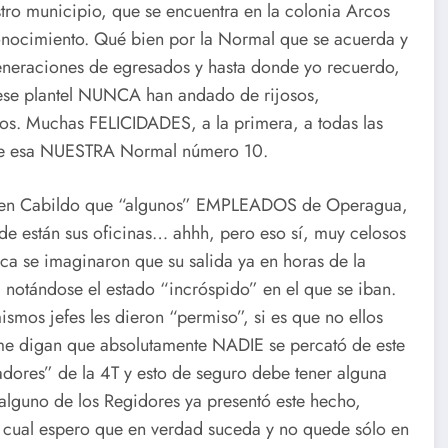
ro municipio, que se encuentra en la colonia Arcos
econocimiento. Qué bien por la Normal que se acuerda y
generaciones de egresados y hasta donde yo recuerdo,
e ese plantel NUNCA han andado de rijosos,
tos. Muchas FELICIDADES, a la primera, a todas las
de esa NUESTRA Normal número 10.
er en Cabildo que “algunos” EMPLEADOS de Operagua,
de están sus oficinas… ahhh, pero eso sí, muy celosos
ca se imaginaron que su salida ya en horas de la
 notándose el estado “incróspido” en el que se iban.
ismos jefes les dieron “permiso”, si es que no ellos
me digan que absolutamente NADIE se percató de este
dores” de la 4T y esto de seguro debe tener alguna
alguno de los Regidores ya presentó este hecho,
 cual espero que en verdad suceda y no quede sólo en