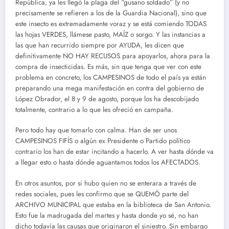
República, ya les llegó la plaga del “gusano soldado” (y no
precisamente se refieren a los de la Guardia Nacional), sino que
este insecto es extremadamente voraz y se está comiendo TODAS
las hojas VERDES, llámese pasto, MAÍZ o sorgo. Y las instancias a
las que han recurrido siempre por AYUDA, les dicen que
definitivamente NO HAY RECUSOS para apoyarlos, ahora para la
compra de insecticidas. Es más, sin que tenga que ver con este
problema en concreto, los CAMPESINOS de todo el país ya están
preparando una mega manifestación en contra del gobierno de
López Obrador, el 8 y 9 de agosto, porque los ha descobijado
totalmente, contrario a lo que les ofreció en campaña.
Pero todo hay que tomarlo con calma. Han de ser unos
CAMPESINOS FIFÍS o algún ex Presidente o Partido político
contrario los han de estar incitando a hacerlo. A ver hasta dónde va
a llegar esto o hasta dónde aguantamos todos los AFECTADOS.
En otros asuntos, por si hubo quien no se enterara a través de
redes sociales, pues les confirmo que se QUEMÓ parte del
ARCHIVO MUNICIPAL que estaba en la biblioteca de San Antonio.
Esto fue la madrugada del martes y hasta donde yo sé, no han
dicho todavía las causas que originaron el siniestro. Sin embargo