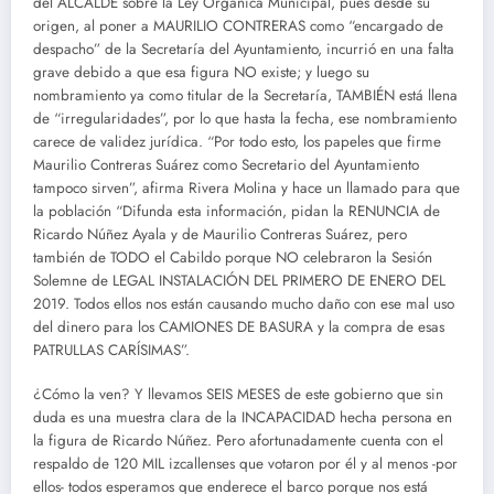
del ALCALDE sobre la Ley Orgánica Municipal, pues desde su
origen, al poner a MAURILIO CONTRERAS como “encargado de
despacho” de la Secretaría del Ayuntamiento, incurrió en una falta
grave debido a que esa figura NO existe; y luego su
nombramiento ya como titular de la Secretaría, TAMBIÉN está llena
de “irregularidades”, por lo que hasta la fecha, ese nombramiento
carece de validez jurídica. “Por todo esto, los papeles que firme
Maurilio Contreras Suárez como Secretario del Ayuntamiento
tampoco sirven”, afirma Rivera Molina y hace un llamado para que
la población “Difunda esta información, pidan la RENUNCIA de
Ricardo Núñez Ayala y de Maurilio Contreras Suárez, pero
también de TODO el Cabildo porque NO celebraron la Sesión
Solemne de LEGAL INSTALACIÓN DEL PRIMERO DE ENERO DEL
2019. Todos ellos nos están causando mucho daño con ese mal uso
del dinero para los CAMIONES DE BASURA y la compra de esas
PATRULLAS CARÍSIMAS”.
¿Cómo la ven? Y llevamos SEIS MESES de este gobierno que sin
duda es una muestra clara de la INCAPACIDAD hecha persona en
la figura de Ricardo Núñez. Pero afortunadamente cuenta con el
respaldo de 120 MIL izcallenses que votaron por él y al menos -por
ellos- todos esperamos que enderece el barco porque nos está