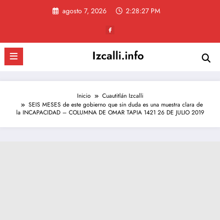
Saltar
agosto 7, 2026
2:28:28 PM
al
contenido
Izcalli.info
Inicio
Cuautitlán Izcalli
SEIS MESES de este gobierno que sin duda es una muestra clara de
la INCAPACIDAD – COLUMNA DE OMAR TAPIA 1421 26 DE JULIO 2019