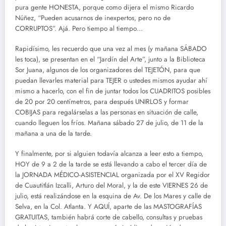
pura gente HONESTA, porque como dijera el mismo Ricardo
Núñez, “Pueden acusarnos de inexpertos, pero no de
CORRUPTOS”. Ajá. Pero tiempo al tiempo…
Rapidísimo, les recuerdo que una vez al mes (y mañana SÁBADO
les toca), se presentan en el “Jardín del Arte”, junto a la Biblioteca
Sor Juana, algunos de los organizadores del TEJETÓN, para que
puedan llevarles material para TEJER o ustedes mismos ayudar ahí
mismo a hacerlo, con el fin de juntar todos los CUADRITOS posibles
de 20 por 20 centímetros, para después UNIRLOS y formar
COBIJAS para regalárselas a las personas en situación de calle,
cuando lleguen los fríos. Mañana sábado 27 de julio, de 11 de la
mañana a una de la tarde.
Y finalmente, por si alguien todavía alcanza a leer esto a tiempo,
HOY de 9 a 2 de la tarde se está llevando a cabo el tercer día de
la JORNADA MÉDICO-ASISTENCIAL organizada por el XV Regidor
de Cuautitlán Izcalli, Arturo del Moral, y la de este VIERNES 26 de
julio, está realizándose en la esquina de Av. De los Mares y calle de
Selva, en la Col. Atlanta. Y AQUÍ, aparte de las MASTOGRAFÍAS
GRATUITAS, también habrá corte de cabello, consultas y pruebas