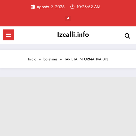
Saltar
agosto 9, 2026
10:28:52 AM
al
contenido
Izcalli.info
Inicio
boletines
TARJETA INFORMATIVA 013